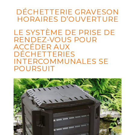
DÉCHETTERIE GRAVESON
HORAIRES D’OUVERTURE
LE SYSTÈME DE PRISE DE
RENDEZ-VOUS POUR
ACCÉDER AUX
DÉCHETTERIES
INTERCOMMUNALES SE
POURSUIT